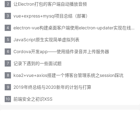
让Electron打包的客户端自动播放音频
2
vue+express+mysql项目总结（部署）
3
electron-vue构建桌面客户端使用electron-updater实现在线更新
4
JavaScript原生实现简单虚拟列表
5
Cordova开发app——使用插件录音并上传服务器
6
记录下遇到的一些面试题
7
koa2+vue+axios搭建一个博客台管理系统之session踩坑
8
2019年终总结与2020新年的计划与打算
9
前端安全之初识XSS
10