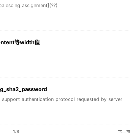
ing assignment](??)
ontent等width值
_sha2_password
t authentication protocol requested by server
1
/
8
下一页