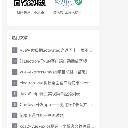
扫码关注，不迷路
微信搜 工具人助手
热门文章
Vue生命周期activated之返回上一页不重新请求数据
1
让Electron打包的客户端自动播放音频
2
vue+express+mysql项目总结（部署）
3
electron-vue构建桌面客户端使用electron-updater实现在线更新
4
JavaScript原生实现简单虚拟列表
5
Cordova开发app——使用插件录音并上传服务器
6
记录下遇到的一些面试题
7
koa2+vue+axios搭建一个博客台管理系统之session踩坑
8