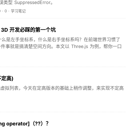
 SuppressedError。
0
·
0
·
学习笔记
转 3D 开发必踩的第一个坑
什么是左手坐标系，什么是右手坐标系吗？在前端世界习惯了
件事就是搞清楚空间方向。本文以 Three.js 为例，帮你一口
不定高)
定高版本的虚拟列表，今天在定高版本的基础上稍作调整，来实现不定高
g operator]（??）？