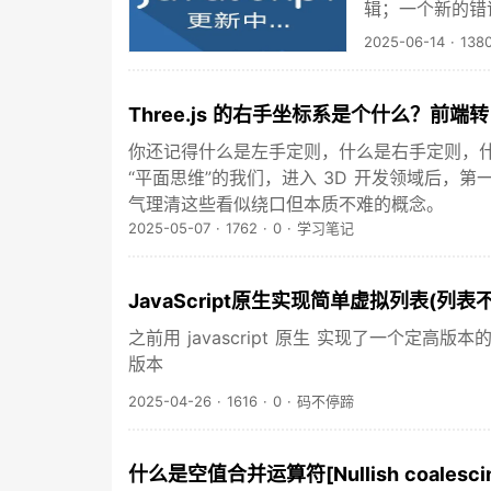
辑；一个新的错误类型
2025-06-14
·
138
Three.js 的右手坐标系是个什么？前端
你还记得什么是左手定则，什么是右手定则，
“平面思维”的我们，进入 3D 开发领域后，第一
气理清这些看似绕口但本质不难的概念。
2025-05-07
·
1762
·
0
·
学习笔记
JavaScript原生实现简单虚拟列表(列表
之前用 javascript 原生 实现了一个
版本
2025-04-26
·
1616
·
0
·
码不停蹄
什么是空值合并运算符[Nullish coalescin