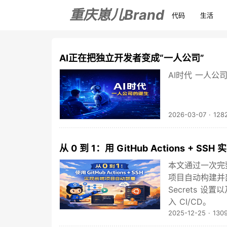
重庆崽儿Brand
代码
生活
AI正在把独立开发者变成“一人公司”
AI时代 一人公
2026-03-07
·
128
从 0 到 1：用 GitHub Actions + 
本文通过一次完整实
项目自动构建并部署
Secrets 设
入 CI/CD。
2025-12-25
·
130