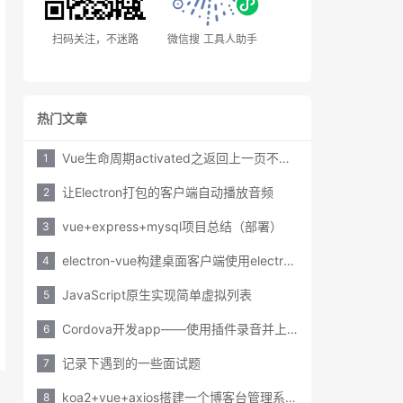
扫码关注，不迷路
微信搜 工具人助手
热门文章
Vue生命周期activated之返回上一页不重新请求数据
1
让Electron打包的客户端自动播放音频
2
vue+express+mysql项目总结（部署）
3
electron-vue构建桌面客户端使用electron-updater实现在线更新
4
JavaScript原生实现简单虚拟列表
5
Cordova开发app——使用插件录音并上传服务器
6
记录下遇到的一些面试题
7
koa2+vue+axios搭建一个博客台管理系统之session踩坑
8