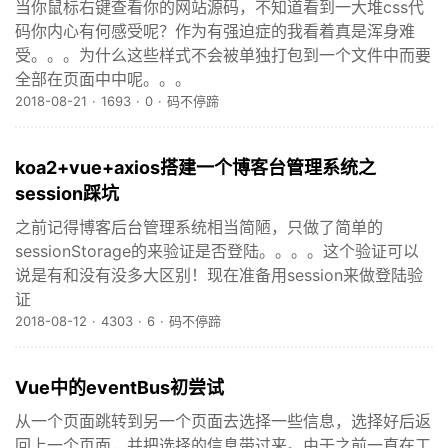
当你鼠标右键查看你的网站源码，不知道看到一大堆css代
码你内心有何感受呢？作为有强迫症的我看着真是浑身难
受。。。为什么这些样式不会被单独打包到一个文件中而要
全部在页面中中呢。。。
2018-08-21
·
1693
·
0
·
码不停蹄
koa2+vue+axios搭建一个博客台管理系统之
session踩坑
之前记得博客后台管理系统相当简陋，只做了简单的
sessionStorage的来验证是否登陆。。。。这个验证可以
说是有和没有没多大区别！现在准备用session来做登陆验
证
2018-08-12
·
4303
·
6
·
码不停蹄
Vue中的eventBus初尝试
从一个页面跳转到另一个页面去选择一些信息，选择好后返
回上一个页面，并把选择的信息带过来。由于之前一直在工