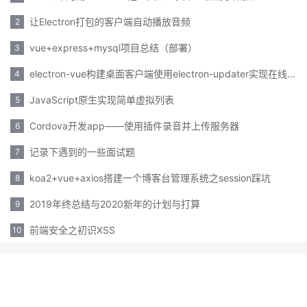
让Electron打包的客户端自动播放音频
2
vue+express+mysql项目总结（部署）
3
electron-vue构建桌面客户端使用electron-updater实现在线更新
4
JavaScript原生实现简单虚拟列表
5
Cordova开发app——使用插件录音并上传服务器
6
记录下遇到的一些面试题
7
koa2+vue+axios搭建一个博客台管理系统之session踩坑
8
2019年终总结与2020新年的计划与打算
9
前端安全之初识XSS
10