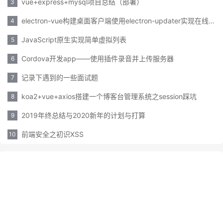
vue+express+mysql项目总结（部署）
3
electron-vue构建桌面客户端使用electron-updater实现在线更新
4
JavaScript原生实现简单虚拟列表
5
Cordova开发app——使用插件录音并上传服务器
6
记录下遇到的一些面试题
7
koa2+vue+axios搭建一个博客台管理系统之session踩坑
8
2019年终总结与2020新年的计划与打算
9
前端安全之初识XSS
10